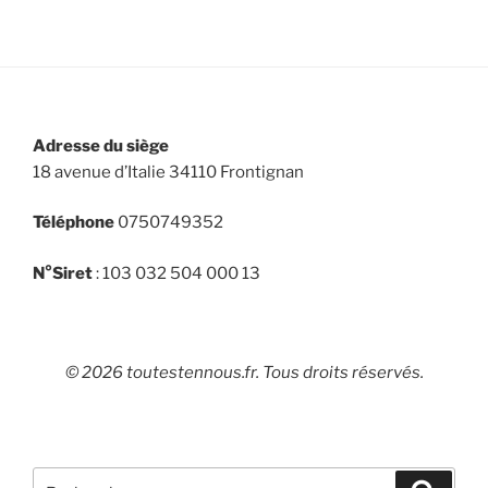
Adresse du siège
18 avenue d’Italie 34110 Frontignan
Téléphone
0750749352
N°Siret
: 103 032 504 000 13
© 2026 toutestennous.fr. Tous droits réservés.
Recherche
Recher