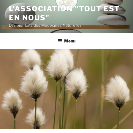
Aller
L'ASSOCIATION "TOUT EST
au
EN NOUS"
contenu
principal
Les bienfaits des Médecines Naturelles
Menu