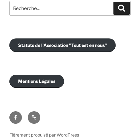
Recherche
Recher
pour
:
Statuts de l'Association "Tout est en nous"
Mentions Légales
Facebook
E-
mail
Fièrement propulsé par WordPress